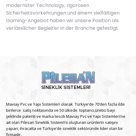
modernster Technology, rigorosen
Sicherheitsvorkehrungen und einem vielfältigen
Gaming-Angebot haben wir unsere Position als
verlässlicher Begleiter in der Branche gefestigt.
Maviay Pvc ve Yapı Sistemleri olarak Türkiye’de 70’den fazla ilde
binlerce satış noktasında ve 50 ülkede toptancı,üretici bayi
şeklinde patenti ve marka tescili Maviay Pvc ve Yapı Sistemleri’ne
ait olan Pilesan Sineklik Sistemi’ni oluşturan ürünlerin satışını
yapan, ihracatta ve Türkiye’de sineklik sektöründe lider olan bir
firmadır.