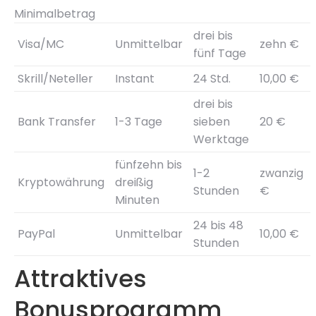
Minimalbetrag
drei bis
Visa/MC
Unmittelbar
zehn €
fünf Tage
Skrill/Neteller
Instant
24 Std.
10,00 €
drei bis
Bank Transfer
1-3 Tage
sieben
20 €
Werktage
fünfzehn bis
1-2
zwanzig
Kryptowährung
dreißig
Stunden
€
Minuten
24 bis 48
PayPal
Unmittelbar
10,00 €
Stunden
Attraktives
Bonusprogramm