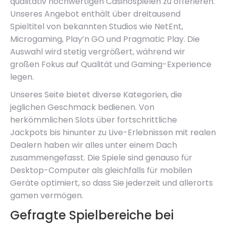
qualitativ hochwertigen Casinospielen zu offerieren.
Unseres Angebot enthält über dreitausend
Spieltitel von bekannten Studios wie NetEnt,
Microgaming, Play’n GO und Pragmatic Play. Die
Auswahl wird stetig vergrößert, während wir
großen Fokus auf Qualität und Gaming-Experience
legen.
Unseres Seite bietet diverse Kategorien, die
jeglichen Geschmack bedienen. Von
herkömmlichen Slots über fortschrittliche
Jackpots bis hinunter zu Live-Erlebnissen mit realen
Dealern haben wir alles unter einem Dach
zusammengefasst. Die Spiele sind genauso für
Desktop-Computer als gleichfalls für mobilen
Geräte optimiert, so dass Sie jederzeit und allerorts
gamen vermögen.
Gefragte Spielbereiche bei