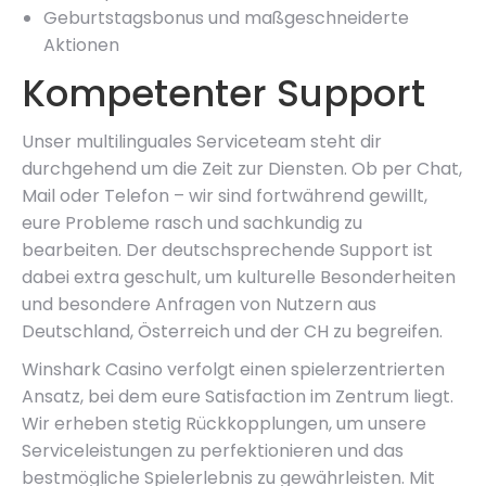
Geburtstagsbonus und maßgeschneiderte
Aktionen
Kompetenter Support
Unser multilinguales Serviceteam steht dir
durchgehend um die Zeit zur Diensten. Ob per Chat,
Mail oder Telefon – wir sind fortwährend gewillt,
eure Probleme rasch und sachkundig zu
bearbeiten. Der deutschsprechende Support ist
dabei extra geschult, um kulturelle Besonderheiten
und besondere Anfragen von Nutzern aus
Deutschland, Österreich und der CH zu begreifen.
Winshark Casino verfolgt einen spielerzentrierten
Ansatz, bei dem eure Satisfaction im Zentrum liegt.
Wir erheben stetig Rückkopplungen, um unsere
Serviceleistungen zu perfektionieren und das
bestmögliche Spielerlebnis zu gewährleisten. Mit