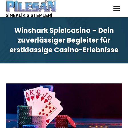
Winshark Spielcasino – Dein
zuverlässiger Begleiter für
erstklassige Casino-Erlebnisse