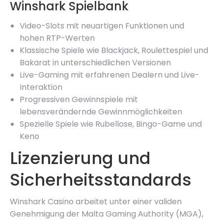
Winshark Spielbank
Video-Slots mit neuartigen Funktionen und
hohen RTP-Werten
Klassische Spiele wie Blackjack, Roulettespiel und
Bakarat in unterschiedlichen Versionen
Live-Gaming mit erfahrenen Dealern und Live-
Interaktion
Progressiven Gewinnspiele mit
lebensverändernde Gewinnmöglichkeiten
Spezielle Spiele wie Rubellose, Bingo-Game und
Keno
Lizenzierung und
Sicherheitsstandards
Winshark Casino arbeitet unter einer validen
Genehmigung der Malta Gaming Authority (MGA),