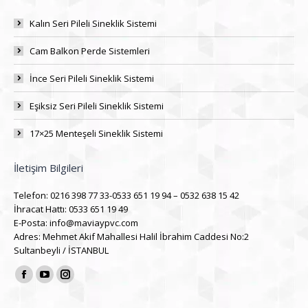
Kalın Seri Pileli Sineklik Sistemi
Cam Balkon Perde Sistemleri
İnce Seri Pileli Sineklik Sistemi
Eşiksiz Seri Pileli Sineklik Sistemi
17×25 Menteşeli Sineklik Sistemi
İletişim Bilgileri
Telefon: 0216 398 77 33-0533 651 19 94 – 0532 638 15 42
İhracat Hattı: 0533 651 19 49
E-Posta: info@maviaypvc.com
Adres: Mehmet Akif Mahallesi Halil İbrahim Caddesi No:2
Sultanbeyli / İSTANBUL
Find us on:
Facebook
YouTube
Instagram
page
page
page