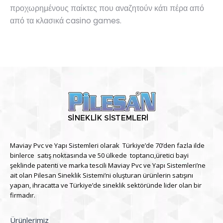
προχωρημένους παίκτες που αναζητούν κάτι πέρα από
από τα κλασικά casino games.
Maviay Pvc ve Yapı Sistemleri olarak Türkiye’de 70’den fazla ilde
binlerce satış noktasında ve 50 ülkede toptancı,üretici bayi
şeklinde patenti ve marka tescili Maviay Pvc ve Yapı Sistemleri’ne
ait olan Pilesan Sineklik Sistemi’ni oluşturan ürünlerin satışını
yapan, ihracatta ve Türkiye’de sineklik sektöründe lider olan bir
firmadır.
Ürünlerimiz