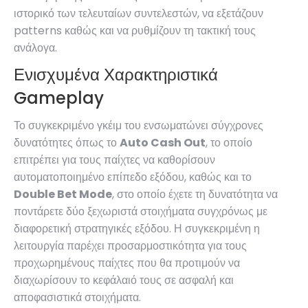
ιστορικό των τελευταίων συντελεστών, να εξετάζουν
patterns καθώς και να ρυθμίζουν τη τακτική τους
ανάλογα.
Ενισχυμένα Χαρακτηριστικά
Gameplay
Το συγκεκριμένο γκέιμ του ενσωματώνει σύγχρονες
δυνατότητες όπως το
Auto Cash Out
, το οποίο
επιτρέπει για τους παίχτες να καθορίσουν
αυτοματοποιημένο επίπεδο εξόδου, καθώς και το
Double Bet Mode
, στο οποίο έχετε τη δυνατότητα να
ποντάρετε δύο ξεχωριστά στοιχήματα συγχρόνως με
διαφορετική στρατηγικές εξόδου. Η συγκεκριμένη η
λειτουργία παρέχει προσαρμοστικότητα για τους
προχωρημένους παίχτες που θα προτιμούν να
διαχωρίσουν το κεφάλαιό τους σε ασφαλή και
αποφασιστικά στοιχήματα.