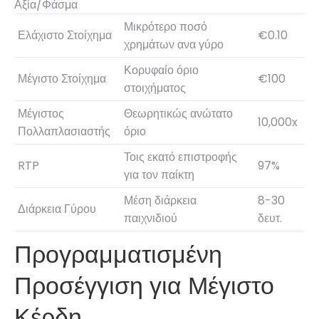
Αξία/Φάσμα
Μικρότερο ποσό
Ελάχιστο Στοίχημα
€0.10
χρημάτων ανα γύρο
Κορυφαίο όριο
Μέγιστο Στοίχημα
€100
στοιχήματος
Μέγιστος
Θεωρητικώς ανώτατο
10,000x
Πολλαπλασιαστής
όριο
Τοις εκατό επιστροφής
RTP
97%
για τον παίκτη
Μέση διάρκεια
8-30
Διάρκεια Γύρου
παιχνιδιού
δευτ.
Προγραμματισμένη
Προσέγγιση για Μέγιστο
Κέρδη