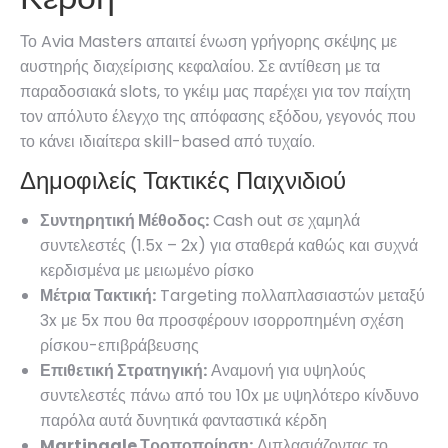
Το Avia Masters απαιτεί ένωση γρήγορης σκέψης με
αυστηρής διαχείρισης κεφαλαίου. Σε αντίθεση με τα
παραδοσιακά slots, το γκέιμ μας παρέχει για τον παίχτη
τον απόλυτο έλεγχο της απόφασης εξόδου, γεγονός που
το κάνει ιδιαίτερα skill-based από τυχαίο.
Δημοφιλείς Τακτικές Παιχνιδιού
Συντηρητική Μέθοδος:
Cash out σε χαμηλά
συντελεστές (1.5x – 2x) για σταθερά καθώς και συχνά
κερδισμένα με μειωμένο ρίσκο
Μέτρια Τακτική:
Targeting πολλαπλασιαστών μεταξύ
3x με 5x που θα προσφέρουν ισορροπημένη σχέση
ρίσκου-επιβράβευσης
Επιθετική Στρατηγική:
Αναμονή για υψηλούς
συντελεστές πάνω από του 10x με υψηλότερο κίνδυνο
παρόλα αυτά δυνητικά φανταστικά κέρδη
Martingale Τροποποίηση:
Διπλασιάζοντας το