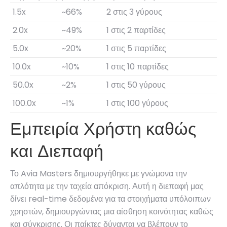
1.5x
~66%
2 στις 3 γύρους
2.0x
~49%
1 στις 2 παρτίδες
5.0x
~20%
1 στις 5 παρτίδες
10.0x
~10%
1 στις 10 παρτίδες
50.0x
~2%
1 στις 50 γύρους
100.0x
~1%
1 στις 100 γύρους
Εμπειρία Χρήστη καθώς
και Διεπαφή
Το Avia Masters δημιουργήθηκε με γνώμονα την
απλότητα με την ταχεία απόκριση. Αυτή η διεπαφή μας
δίνει real-time δεδομένα για τα στοιχήματα υπόλοιπων
χρηστών, δημιουργώντας μια αίσθηση κοινότητας καθώς
και σύγκρισης. Οι παίκτες δύνανται να βλέπουν το