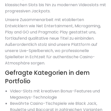
klassischen Slots bis hin zu modernen Videoslots mit
progressiven Jackpots.
Unsere Zusammenarbeit mit etablierten
Entwicklern wie Net Entertainment, Microgaming,
Play and GO und Pragmatic Play gestattet uns,
fortlaufend qualitative neue Titel zu einbinden.
Außerordentlich stolz sind unsere Plattform auf
unsere Live-Spielbereich, wo professionelle
Spielleiter in Echtzeit für authentische Casino-
Atmosphäre sorgen.
Gefragte Kategorien in dem
Portfolio
Video-Slots mit kreativen Bonus-Features und
Megaways-Technologie
Bewährte Casino-Tischspiele wie Black Jack,
Roulette und Baccarat in zahlreichen Varianten