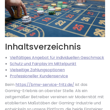
Inhaltsverzeichnis
Vielfältiges Angebot für individuellen Geschmack
Schutz und Fairplay im Mittelpunkt
Vielseitige Zahlungsoptionen
Professioneller Kundenservice
Beim
https://bmw-service-fritz.de/
ist das
Gaming-Erlebnis an oberster Stelle. Als ein
zeitgemäßer Betreiber vereinen wir Modernität mit
etablierten Maßstäben der Gaming-Industrie und
entwickeln so unsere Platform, die beide Einsteiger