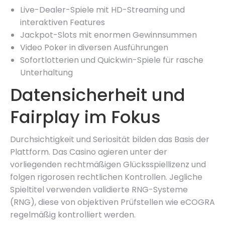
Live-Dealer-Spiele mit HD-Streaming und
interaktiven Features
Jackpot-Slots mit enormen Gewinnsummen
Video Poker in diversen Ausführungen
Sofortlotterien und Quickwin-Spiele für rasche
Unterhaltung
Datensicherheit und
Fairplay im Fokus
Durchsichtigkeit und Seriosität bilden das Basis der
Plattform. Das Casino agieren unter der
vorliegenden rechtmäßigen Glücksspiellizenz und
folgen rigorosen rechtlichen Kontrollen. Jegliche
Spieltitel verwenden validierte RNG-Systeme
(RNG), diese von objektiven Prüfstellen wie eCOGRA
regelmäßig kontrolliert werden.