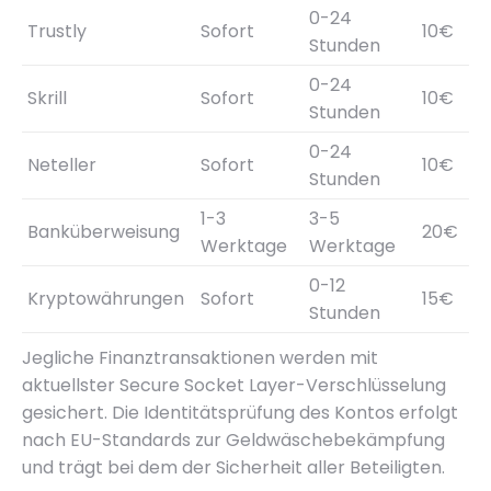
0-24
Trustly
Sofort
10€
Stunden
0-24
Skrill
Sofort
10€
Stunden
0-24
Neteller
Sofort
10€
Stunden
1-3
3-5
Banküberweisung
20€
Werktage
Werktage
0-12
Kryptowährungen
Sofort
15€
Stunden
Jegliche Finanztransaktionen werden mit
aktuellster Secure Socket Layer-Verschlüsselung
gesichert. Die Identitätsprüfung des Kontos erfolgt
nach EU-Standards zur Geldwäschebekämpfung
und trägt bei dem der Sicherheit aller Beteiligten.