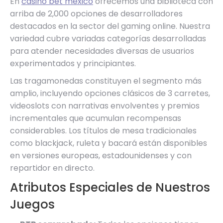
En
casino bet mexico
ofrecemos una biblioteca con
arriba de 2,000 opciones de desarrolladores
destacados en la sector del gaming online. Nuestra
variedad cubre variadas categorías desarrolladas
para atender necesidades diversas de usuarios
experimentados y principiantes.
Las tragamonedas constituyen el segmento más
amplio, incluyendo opciones clásicos de 3 carretes,
videoslots con narrativas envolventes y premios
incrementales que acumulan recompensas
considerables. Los títulos de mesa tradicionales
como blackjack, ruleta y bacará están disponibles
en versiones europeas, estadounidenses y con
repartidor en directo.
Atributos Especiales de Nuestros
Juegos