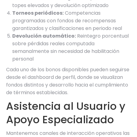
topes elevados y devolución optimizado
Torneos periódicos:
Competencias
programadas con fondos de recompensas
garantizados y clasificaciones en periodo real
Devolución automático:
Reintegro porcentual
sobre pérdidas reales computada
semanalmente sin necesidad de habilitación
personal
Cada uno de los bonos disponibles pueden seguirse
desde el dashboard de perfil, donde se visualizan
fondos distintos y desarrollo hacia el cumplimiento
de términos establecidas.
Asistencia al Usuario y
Apoyo Especializado
Mantenemos canales de interacción operativos las