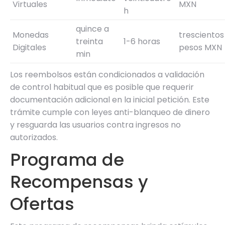
Virtuales
MXN
h
quince a
Monedas
trescientos
treinta
1-6 horas
Digitales
pesos MXN
min
Los reembolsos están condicionados a validación
de control habitual que es posible que requerir
documentación adicional en la inicial petición. Este
trámite cumple con leyes anti-blanqueo de dinero
y resguarda las usuarios contra ingresos no
autorizados.
Programa de
Recompensas y
Ofertas