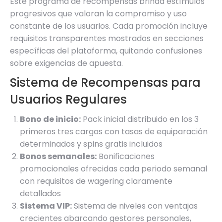
Este programa de recompensas brinda estímulos
progresivos que valoran la compromiso y uso
constante de los usuarios. Cada promoción incluye
requisitos transparentes mostrados en secciones
específicas del plataforma, quitando confusiones
sobre exigencias de apuesta.
Sistema de Recompensas para
Usuarios Regulares
Bono de inicio:
Pack inicial distribuido en los 3
primeros tres cargas con tasas de equiparación
determinados y spins gratis incluidos
Bonos semanales:
Bonificaciones
promocionales ofrecidas cada periodo semanal
con requisitos de wagering claramente
detallados
Sistema VIP:
Sistema de niveles con ventajas
crecientes abarcando gestores personales,