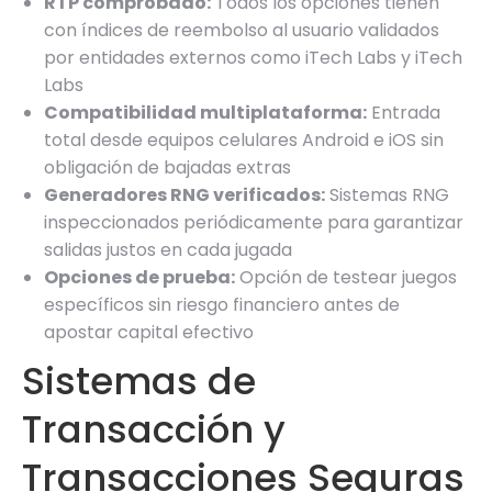
RTP comprobado:
Todos los opciones tienen
con índices de reembolso al usuario validados
por entidades externos como iTech Labs y iTech
Labs
Compatibilidad multiplataforma:
Entrada
total desde equipos celulares Android e iOS sin
obligación de bajadas extras
Generadores RNG verificados:
Sistemas RNG
inspeccionados periódicamente para garantizar
salidas justos en cada jugada
Opciones de prueba:
Opción de testear juegos
específicos sin riesgo financiero antes de
apostar capital efectivo
Sistemas de
Transacción y
Transacciones Seguras