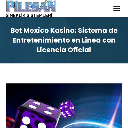
Bet Mexico Kasino: Sistema de
Entretenimiento en Línea con
Licencia Oficial