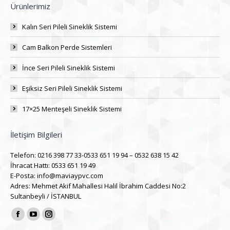
Ürünlerimiz
Kalın Seri Pileli Sineklik Sistemi
Cam Balkon Perde Sistemleri
İnce Seri Pileli Sineklik Sistemi
Eşiksiz Seri Pileli Sineklik Sistemi
17×25 Menteşeli Sineklik Sistemi
İletişim Bilgileri
Telefon: 0216 398 77 33-0533 651 19 94 – 0532 638 15 42
İhracat Hattı: 0533 651 19 49
E-Posta: info@maviaypvc.com
Adres: Mehmet Akif Mahallesi Halil İbrahim Caddesi No:2
Sultanbeyli / İSTANBUL
Find us on:
Facebook
YouTube
Instagram