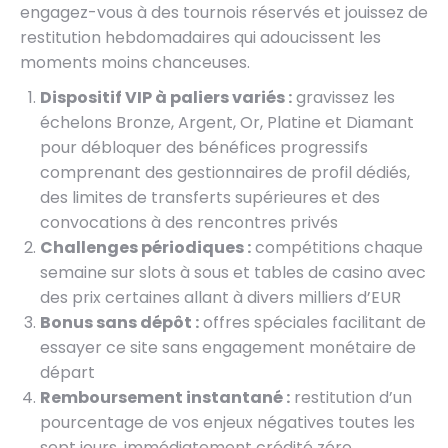
engagez-vous à des tournois réservés et jouissez de
restitution hebdomadaires qui adoucissent les
moments moins chanceuses.
Dispositif VIP à paliers variés :
gravissez les
échelons Bronze, Argent, Or, Platine et Diamant
pour débloquer des bénéfices progressifs
comprenant des gestionnaires de profil dédiés,
des limites de transferts supérieures et des
convocations à des rencontres privés
Challenges périodiques :
compétitions chaque
semaine sur slots à sous et tables de casino avec
des prix certaines allant à divers milliers d’EUR
Bonus sans dépôt :
offres spéciales facilitant de
essayer ce site sans engagement monétaire de
départ
Remboursement instantané :
restitution d’un
pourcentage de vos enjeux négatives toutes les
sept jours, immédiatement crédité zéro