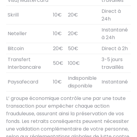
Visa/Mastercard
travaillés
Direct à
Skrill
10€
20€
24h
Instantané
Neteller
10€
20€
à 24h
Bitcoin
20€
50€
Direct à 2h
Transfert
3-5 jours
50€
100€
Interbancaire
travaillés
Indisponible
Paysafecard
10€
Instantané
disponible
L’ groupe économique contrôle une par une toute
transaction pour empêcher chaque action
frauduleuse, assurant ainsi la préservation de vos
fonds. Les retraits conséquents peuvent nécessiter
une validation complémentaire de votre personne,
selon aux réglementations globales de lutte contre