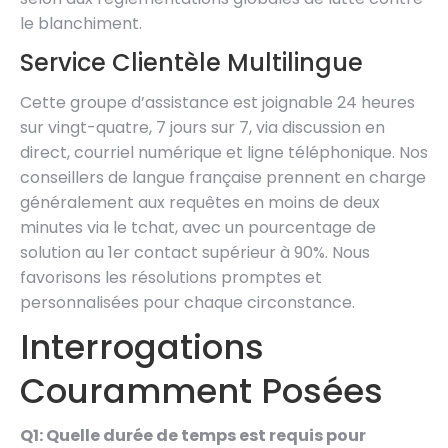
le blanchiment.
Service Clientèle Multilingue
Cette groupe d’assistance est joignable 24 heures
sur vingt-quatre, 7 jours sur 7, via discussion en
direct, courriel numérique et ligne téléphonique. Nos
conseillers de langue française prennent en charge
généralement aux requêtes en moins de deux
minutes via le tchat, avec un pourcentage de
solution au 1er contact supérieur à 90%. Nous
favorisons les résolutions promptes et
personnalisées pour chaque circonstance.
Interrogations
Couramment Posées
Q1: Quelle durée de temps est requis pour