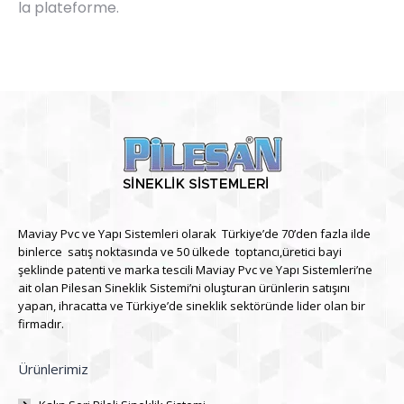
la plateforme.
Maviay Pvc ve Yapı Sistemleri olarak Türkiye’de 70’den fazla ilde
binlerce satış noktasında ve 50 ülkede toptancı,üretici bayi
şeklinde patenti ve marka tescili Maviay Pvc ve Yapı Sistemleri’ne
ait olan Pilesan Sineklik Sistemi’ni oluşturan ürünlerin satışını
yapan, ihracatta ve Türkiye’de sineklik sektöründe lider olan bir
firmadır.
Ürünlerimiz