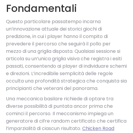
Fondamentali
Questo particolare passatempo incarna
un’innovazione attuale dei storici giochi di
predizione, in cui i player hanno il compito di
prevedere il percorso che seguirà il pollo per
mezzo di una griglia disposta. Qualsiasi sessione si
articola su un’unica griglia visiva che registra i esiti
passati, consentendo ai player di individuare schemi
e direzioni. L’incredibile semplicità delle regole
occulta una profondità strategica che conquista sia
principianti che veterani del panorama.
Una meccanica basilare richiede di optare tra
diverse possibilità di puntata ancor prima che
cominci il percorso. Il meccanismo impiega un
generatore di cifre random certificato che certifica
l’imparzialità di ciascun risultato.
Chicken Road