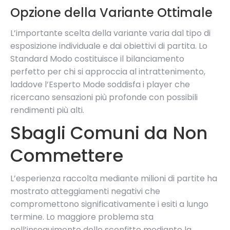
Opzione della Variante Ottimale
L’importante scelta della variante varia dal tipo di
esposizione individuale e dai obiettivi di partita. Lo
Standard Modo costituisce il bilanciamento
perfetto per chi si approccia al intrattenimento,
laddove l’Esperto Mode soddisfa i player che
ricercano sensazioni più profonde con possibili
rendimenti più alti.
Sbagli Comuni da Non
Commettere
L’esperienza raccolta mediante milioni di partite ha
mostrato atteggiamenti negativi che
compromettono significativamente i esiti a lungo
termine. Lo maggiore problema sta
nell’inseguimento delle sconfitte mediante la