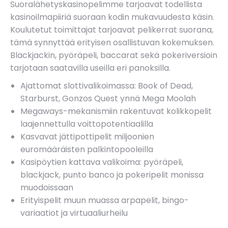
Suoralähetyskasinopelimme tarjoavat todellista
kasinoilmapiiriä suoraan kodin mukavuudesta käsin.
Koulutetut toimittajat tarjoavat pelikerrat suorana,
tämä synnyttää erityisen osallistuvan kokemuksen.
Blackjackin, pyöräpeli, baccarat sekä pokeriversioin
tarjotaan saatavilla useilla eri panoksilla.
Ajattomat slottivalikoimassa: Book of Dead,
Starburst, Gonzos Quest ynnä Mega Moolah
Megaways-mekanismiin rakentuvat kolikkopelit
laajennettulla voittopotentiaalilla
Kasvavat jättipottipelit miljoonien
euromääräisten palkintopooleilla
Kasipöytien kattava valikoima: pyöräpeli,
blackjack, punto banco ja pokeripelit monissa
muodoissaan
Erityispelit muun muassa arpapelit, bingo-
variaatiot ja virtuaaliurheilu