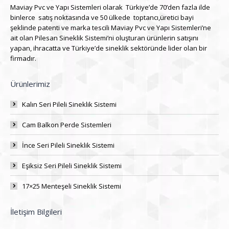
Maviay Pvc ve Yapı Sistemleri olarak Türkiye’de 70’den fazla ilde
binlerce satış noktasında ve 50 ülkede toptancı,üretici bayi
şeklinde patenti ve marka tescili Maviay Pvc ve Yapı Sistemleri’ne
ait olan Pilesan Sineklik Sistemi’ni oluşturan ürünlerin satışını
yapan, ihracatta ve Türkiye’de sineklik sektöründe lider olan bir
firmadır.
Ürünlerimiz
Kalın Seri Pileli Sineklik Sistemi
Cam Balkon Perde Sistemleri
İnce Seri Pileli Sineklik Sistemi
Eşiksiz Seri Pileli Sineklik Sistemi
17×25 Menteşeli Sineklik Sistemi
İletişim Bilgileri