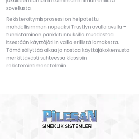
jokaiseen samoihin toimintoihin ilman erillistä
sovellusta.
Rekisteröitymisprosessi on helpotettu
mahdollisimman nopeaksi Trustlyn avulla avulla –
tunnistaminen pankkitunnuksilla muodostaa
itsestään käyttäjätilin vailla erillistä lomaketta.
Tämä säilyttää aikaa ja nostaa käyttäjäkokemusta
merkittävästi suhteessa klassisiin
rekisteröintimenetelmiin.