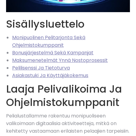
Sisällysluettelo
Monipuolinen Pelitarjonta Sekä
Ohjelmistokumppanit
Bonusjärjestelmä Sekä Kampanjat
Maksumenetelmät Ynnä Nostoprosessit
Pelilisenssi Ja Tietoturva
Asiakastuki Ja Käyttäjäkokemus
Laaja Pelivalikoima Ja
Ohjelmistokumppanit
Pelialustallamme rakentuu monipuoliseen
valikoimaan digitaalisia aktiviteetteja, mitkä on
kehitetty vastaamaan erilaisten pelaajien tarpeisiin.