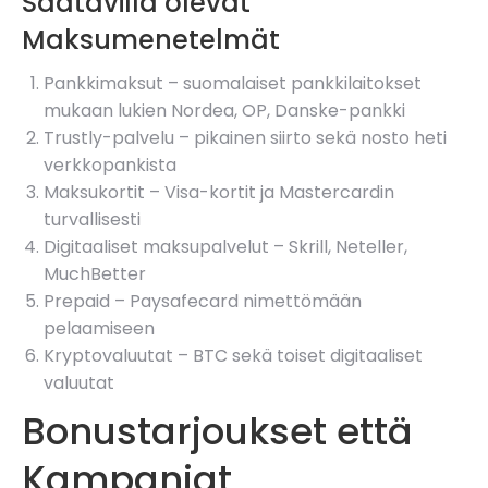
Saatavilla olevat
Maksumenetelmät
Pankkimaksut – suomalaiset pankkilaitokset
mukaan lukien Nordea, OP, Danske-pankki
Trustly-palvelu – pikainen siirto sekä nosto heti
verkkopankista
Maksukortit – Visa-kortit ja Mastercardin
turvallisesti
Digitaaliset maksupalvelut – Skrill, Neteller,
MuchBetter
Prepaid – Paysafecard nimettömään
pelaamiseen
Kryptovaluutat – BTC sekä toiset digitaaliset
valuutat
Bonustarjoukset että
Kampanjat