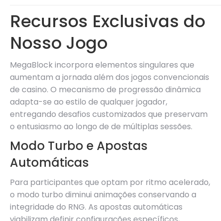
Recursos Exclusivas do
Nosso Jogo
MegaBlock incorpora elementos singulares que
aumentam a jornada além dos jogos convencionais
de casino. O mecanismo de progressão dinâmica
adapta-se ao estilo de qualquer jogador,
entregando desafios customizados que preservam
o entusiasmo ao longo de de múltiplas sessões.
Modo Turbo e Apostas
Automáticas
Para participantes que optam por ritmo acelerado,
o modo turbo diminui animações conservando a
integridade do RNG. As apostas automáticas
viabilizam definir configurações específicos,