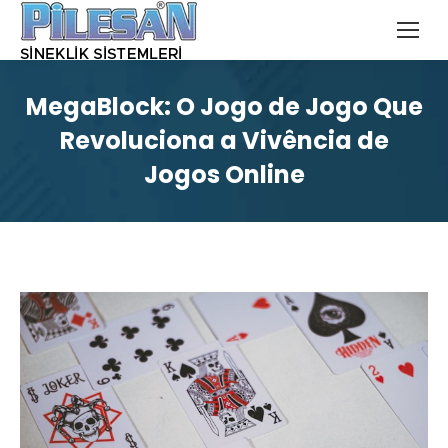
MegaBlock: O Jogo de Jogo Que
Revoluciona a Vivência de
Jogos Online