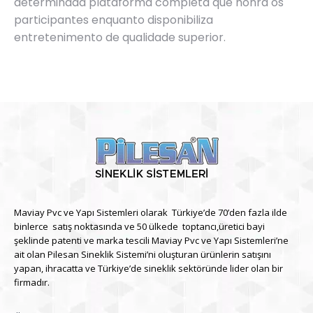
determinada plataforma completa que honra os
participantes enquanto disponibiliza
entretenimento de qualidade superior.
Maviay Pvc ve Yapı Sistemleri olarak Türkiye’de 70’den fazla ilde
binlerce satış noktasında ve 50 ülkede toptancı,üretici bayi
şeklinde patenti ve marka tescili Maviay Pvc ve Yapı Sistemleri’ne
ait olan Pilesan Sineklik Sistemi’ni oluşturan ürünlerin satışını
yapan, ihracatta ve Türkiye’de sineklik sektöründe lider olan bir
firmadır.