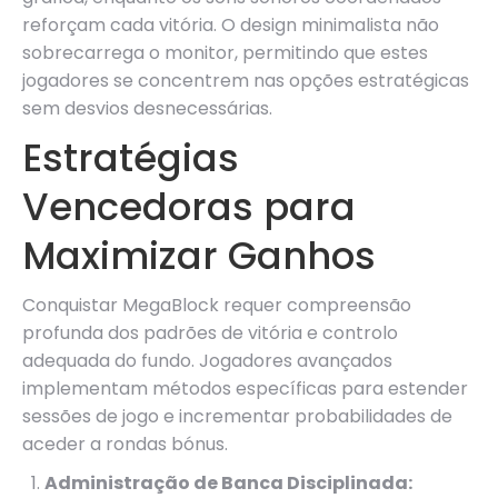
reforçam cada vitória. O design minimalista não
sobrecarrega o monitor, permitindo que estes
jogadores se concentrem nas opções estratégicas
sem desvios desnecessárias.
Estratégias
Vencedoras para
Maximizar Ganhos
Conquistar MegaBlock requer compreensão
profunda dos padrões de vitória e controlo
adequada do fundo. Jogadores avançados
implementam métodos específicas para estender
sessões de jogo e incrementar probabilidades de
aceder a rondas bónus.
Administração de Banca Disciplinada: