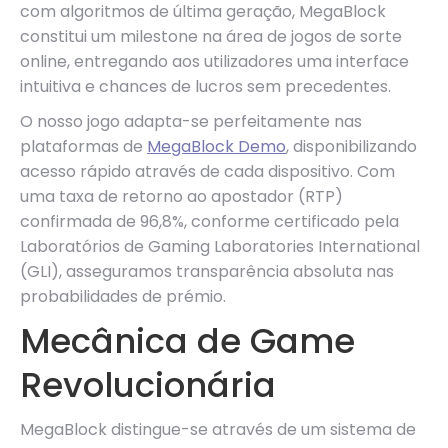
com algoritmos de última geração, MegaBlock
constitui um milestone na área de jogos de sorte
online, entregando aos utilizadores uma interface
intuitiva e chances de lucros sem precedentes.
O nosso jogo adapta-se perfeitamente nas
plataformas de
MegaBlock Demo
, disponibilizando
acesso rápido através de cada dispositivo. Com
uma taxa de retorno ao apostador (RTP)
confirmada de 96,8%, conforme certificado pela
Laboratórios de Gaming Laboratories International
(GLI), asseguramos transparência absoluta nas
probabilidades de prémio.
Mecânica de Game
Revolucionária
MegaBlock distingue-se através de um sistema de