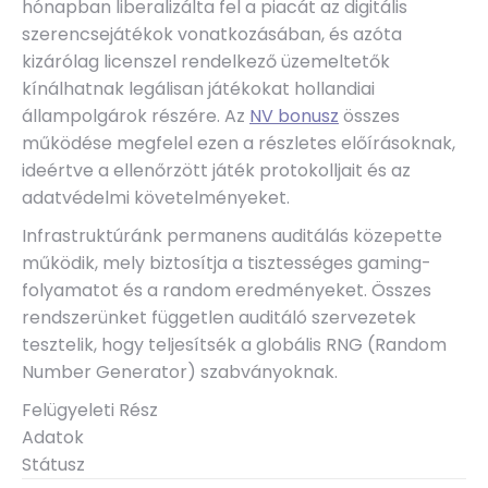
hónapban liberalizálta fel a piacát az digitális
szerencsejátékok vonatkozásában, és azóta
kizárólag licenszel rendelkező üzemeltetők
kínálhatnak legálisan játékokat hollandiai
állampolgárok részére. Az
NV bonusz
összes
működése megfelel ezen a részletes előírásoknak,
ideértve a ellenőrzött játék protokolljait és az
adatvédelmi követelményeket.
Infrastruktúránk permanens auditálás közepette
működik, mely biztosítja a tisztességes gaming-
folyamatot és a random eredményeket. Összes
rendszerünket független auditáló szervezetek
tesztelik, hogy teljesítsék a globális RNG (Random
Number Generator) szabványoknak.
Felügyeleti Rész
Adatok
Státusz