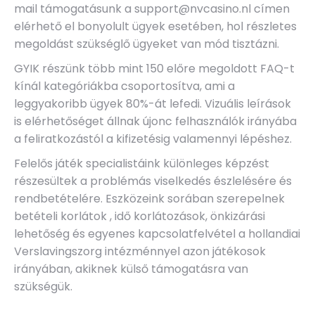
mail támogatásunk a support@nvcasino.nl címen
elérhető el bonyolult ügyek esetében, hol részletes
megoldást szükséglő ügyeket van mód tisztázni.
GYIK részünk több mint 150 előre megoldott FAQ-t
kínál kategóriákba csoportosítva, ami a
leggyakoribb ügyek 80%-át lefedi. Vizuális leírások
is elérhetőséget állnak újonc felhasználók irányába
a feliratkozástól a kifizetésig valamennyi lépéshez.
Felelős játék specialistáink különleges képzést
részesültek a problémás viselkedés észlelésére és
rendbetételére. Eszközeink sorában szerepelnek
betételi korlátok , idő korlátozások, önkizárási
lehetőség és egyenes kapcsolatfelvétel a hollandiai
Verslavingszorg intézménnyel azon játékosok
irányában, akiknek külső támogatásra van
szükségük.