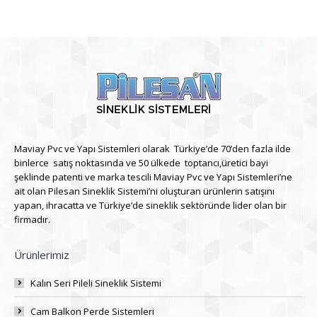
Maviay Pvc ve Yapı Sistemleri olarak Türkiye’de 70’den fazla ilde
binlerce satış noktasında ve 50 ülkede toptancı,üretici bayi
şeklinde patenti ve marka tescili Maviay Pvc ve Yapı Sistemleri’ne
ait olan Pilesan Sineklik Sistemi’ni oluşturan ürünlerin satışını
yapan, ihracatta ve Türkiye’de sineklik sektöründe lider olan bir
firmadır.
Ürünlerimiz
Kalın Seri Pileli Sineklik Sistemi
Cam Balkon Perde Sistemleri