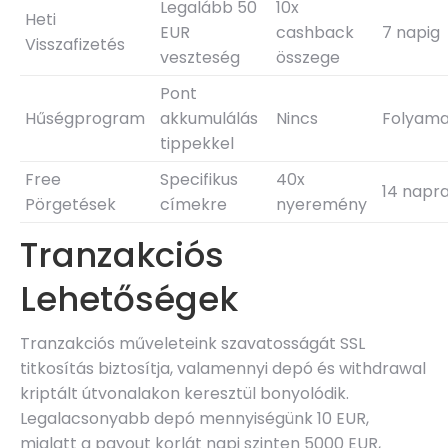
Legalább 50
10x
Heti
EUR
cashback
7 napig
Visszafizetés
veszteség
összege
Pont
Hűségprogram
akkumulálás
Nincs
Folyama
tippekkel
Free
Specifikus
40x
14 napr
Pörgetések
címekre
nyeremény
Tranzakciós
Lehetőségek
Tranzakciós műveleteink szavatosságát SSL
titkosítás biztosítja, valamennyi depó és withdrawal
kriptált útvonalakon keresztül bonyolódik.
Legalacsonyabb depó mennyiségünk 10 EUR,
mialatt a payout korlát napi szinten 5000 EUR,