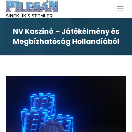
NV Kaszinó – Játékélmény és
Megbízhatóság Hollandiából