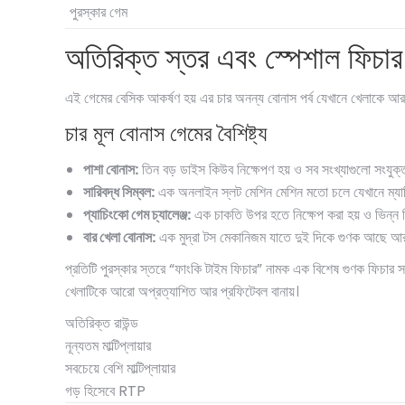
পুরস্কার গেম
অতিরিক্ত স্তর এবং স্পেশাল ফিচার
এই গেমের বেসিক আকর্ষণ হয় এর চার অনন্য বোনাস পর্ব যেখানে খেলাকে আরও শি
চার মূল বোনাস গেমের বৈশিষ্ট্য
পাশা বোনাস:
তিন বড় ডাইস কিউব নিক্ষেপণ হয় ও সব সংখ্যাগুলো সংযুক্ত করে
সারিবদ্ধ সিম্বল:
এক অনলাইন স্লট মেশিন মেশিন মতো চলে যেখানে ম্যাচ
প্যাচিংকো গেম চ্যালেঞ্জ:
এক চাকতি উপর হতে নিক্ষেপ করা হয় ও ভিন্ন ভ
বার খেলা বোনাস:
এক মুদ্রা টস মেকানিজম যাতে দুই দিকে গুণক আছে আর পর
প্রতিটি পুরস্কার স্তরে “ফাংকি টাইম ফিচার” নামক এক বিশেষ গুণক ফিচার সক
খেলাটিকে আরো অপ্রত্যাশিত আর প্রফিটেবল বানায়।
অতিরিক্ত রাউন্ড
নূন্যতম মাল্টিপ্লায়ার
সবচেয়ে বেশি মাল্টিপ্লায়ার
গড় হিসেবে RTP