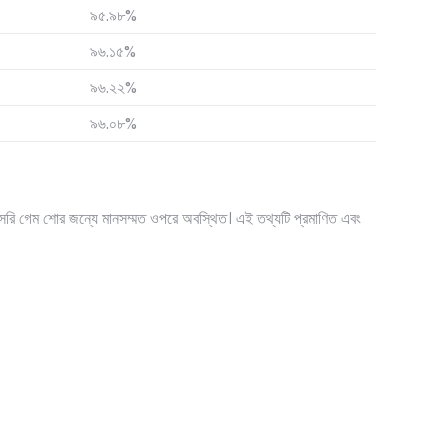
৯৫.৯৮%
৯৬.১৫%
৯৬.২২%
৯৬.০৮%
 সরাসরি গেম শোর জন্যে মানসম্মত ওপরে অবস্থিত। এই তথ্যটি প্রমাণিত এবং