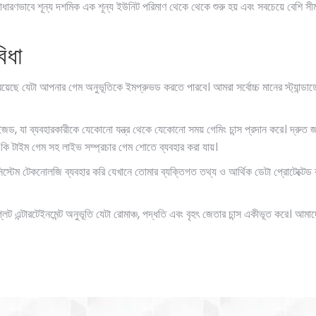
 সাধারণভাবে শূন্য দশমিক এক শূন্য ইউনিট পরিমাণ থেকে থেকে শুরু হয় এবং সবচেয়ে বেশি সী
বিধা
য়েছে যেটা আপনার গেম অনুভূতিকে ইমপ্রুভড করতে পারবে। আমরা সর্বোচ্চ মানের স্ট্যান্ডার্ডে
া ব্যবহারকারীকে যেকোনো যন্ত্র থেকে যেকোনো সময় গেমিং চান্স প্রদান করে। দ্রুত জমা
কি টাইম গেম সহ লাইভ সম্প্রচার গেম শোতে ব্যবহার করা যায়।
্টেম টেকনোলজি ব্যবহার করি যেখানে তোমার ব্যক্তিগত তথ্য ও আর্থিক ডেটা প্রোটেক্টেড রা
লিট এন্টারটেইনমেন্ট অনুভূতি যেটা রোমাঞ্চ, পদ্ধতি এবং বৃহৎ জেতার চান্স একীভূত করে।