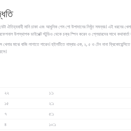
্ধতি
টা ঐতিহ্যবাহী মানি চাকা এবং আধুনিক গেম শো উপাদানের নিখুঁত সমন্বয়। এই ধরনের খেল
রফেশনাল উপস্থাপক ডাইরেক্ট স্টুডিও থেকে চক্র স্পিন করেন ও প্লেয়ারদের সাথে কথাবার্তা
োনাস খেলার মাঝে বাজি লাগাতে পারেন। হুইলটিতে নাম্বার এক, ২, ৫ ও টেন নানা ফ্রিকোয়েন্সিত
 আসে।
২২
১:১
১৫
২:১
৭
৫:১
৪
১০:১