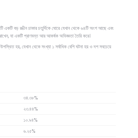
াটি একটি বড় রঙীন চাকার চতুর্দিকে ঘোরে যেখান থেকে ৬৪টি অংশ আছে এবং
 রাখেন, যা একটি প্রাণবন্ত আর আকর্ষক অভিজ্ঞতা তৈরি করে।
ে উপস্থিত হয়, যেখান থেকে সংখ্যা ১ সর্বাধিক বেশি ঘটনা হয় ও দশ সবচেয়ে
৩৪.৩৮%
২৩.৪৪%
১০.৯৪%
৬.২৫%