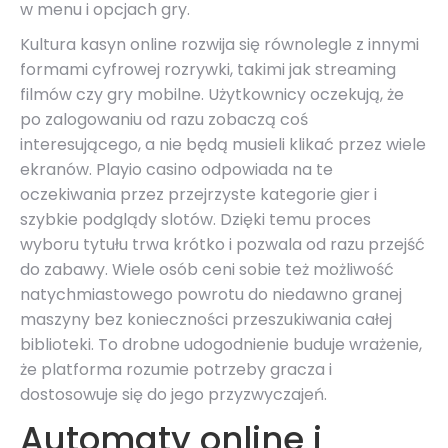
w menu i opcjach gry.
Kultura kasyn online rozwija się równolegle z innymi
formami cyfrowej rozrywki, takimi jak streaming
filmów czy gry mobilne. Użytkownicy oczekują, że
po zalogowaniu od razu zobaczą coś
interesującego, a nie będą musieli klikać przez wiele
ekranów. Playio casino odpowiada na te
oczekiwania przez przejrzyste kategorie gier i
szybkie podglądy slotów. Dzięki temu proces
wyboru tytułu trwa krótko i pozwala od razu przejść
do zabawy. Wiele osób ceni sobie też możliwość
natychmiastowego powrotu do niedawno granej
maszyny bez konieczności przeszukiwania całej
biblioteki. To drobne udogodnienie buduje wrażenie,
że platforma rozumie potrzeby gracza i
dostosowuje się do jego przyzwyczajeń.
Automaty online i