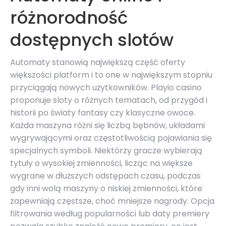
różnorodność
dostępnych slotów
Automaty stanowią największą część oferty
większości platform i to one w największym stopniu
przyciągają nowych użytkowników. Playio casino
proponuje sloty o różnych tematach, od przygód i
historii po światy fantasy czy klasyczne owoce.
Każda maszyna różni się liczbą bębnów, układami
wygrywającymi oraz częstotliwością pojawiania się
specjalnych symboli. Niektórzy gracze wybierają
tytuły o wysokiej zmienności, licząc na większe
wygrane w dłuższych odstępach czasu, podczas
gdy inni wolą maszyny o niskiej zmienności, które
zapewniają częstsze, choć mniejsze nagrody. Opcja
filtrowania według popularności lub daty premiery