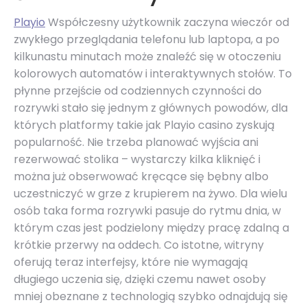
Playio
Współczesny użytkownik zaczyna wieczór od
zwykłego przeglądania telefonu lub laptopa, a po
kilkunastu minutach może znaleźć się w otoczeniu
kolorowych automatów i interaktywnych stołów. To
płynne przejście od codziennych czynności do
rozrywki stało się jednym z głównych powodów, dla
których platformy takie jak Playio casino zyskują
popularność. Nie trzeba planować wyjścia ani
rezerwować stolika – wystarczy kilka kliknięć i
można już obserwować kręcące się bębny albo
uczestniczyć w grze z krupierem na żywo. Dla wielu
osób taka forma rozrywki pasuje do rytmu dnia, w
którym czas jest podzielony między pracę zdalną a
krótkie przerwy na oddech. Co istotne, witryny
oferują teraz interfejsy, które nie wymagają
długiego uczenia się, dzięki czemu nawet osoby
mniej obeznane z technologią szybko odnajdują się