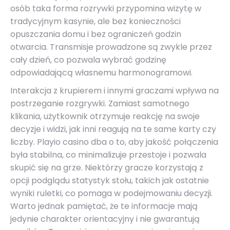
osób taka forma rozrywki przypomina wizytę w
tradycyjnym kasynie, ale bez konieczności
opuszczania domu i bez ograniczeń godzin
otwarcia. Transmisje prowadzone są zwykle przez
cały dzień, co pozwala wybrać godzinę
odpowiadającą własnemu harmonogramowi.
Interakcja z krupierem i innymi graczami wpływa na
postrzeganie rozgrywki. Zamiast samotnego
klikania, użytkownik otrzymuje reakcję na swoje
decyzje i widzi, jak inni reagują na te same karty czy
liczby. Playio casino dba o to, aby jakość połączenia
była stabilna, co minimalizuje przestoje i pozwala
skupić się na grze. Niektórzy gracze korzystają z
opcji podglądu statystyk stołu, takich jak ostatnie
wyniki ruletki, co pomaga w podejmowaniu decyzji.
Warto jednak pamiętać, że te informacje mają
jedynie charakter orientacyjny i nie gwarantują