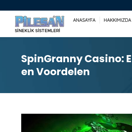
ANASAYFA
HAKKIMIZDA
SpinGranny Casino: E
en Voordelen