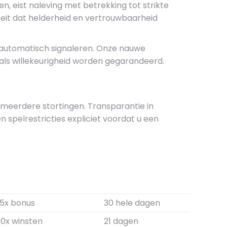
n, eist naleving met betrekking tot strikte
d feit dat helderheid en vertrouwbaarheid
 automatisch signaleren. Onze nauwe
nals willekeurigheid worden gegarandeerd.
 meerdere stortingen. Transparantie in
 spelrestricties expliciet voordat u een
5x bonus
30 hele dagen
0x winsten
21 dagen