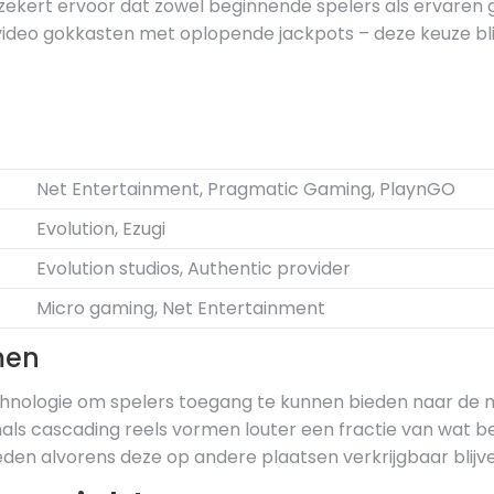
rzekert ervoor dat zowel beginnende spelers als ervaren
video gokkasten met oplopende jackpots – deze keuze bli
Net Entertainment, Pragmatic Gaming, PlaynGO
Evolution, Ezugi
Evolution studios, Authentic provider
Micro gaming, Net Entertainment
men
chnologie om spelers toegang te kunnen bieden naar de
als cascading reels vormen louter een fractie van wat b
den alvorens deze op andere plaatsen verkrijgbaar blijve