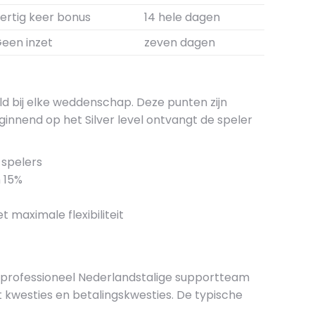
ertig keer bonus
14 hele dagen
een inzet
zeven dagen
d bij elke weddenschap. Deze punten zijn
innend op het Silver level ontvangt de speler
 spelers
 15%
maximale flexibiliteit
s professioneel Nederlandstalige supportteam
 kwesties en betalingskwesties. De typische