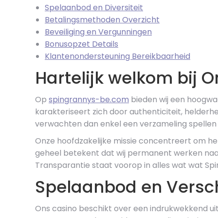
Spelaanbod en Diversiteit
Betalingsmethoden Overzicht
Beveiliging en Vergunningen
Bonusopzet Details
Klantenondersteuning Bereikbaarheid
Hartelijk welkom bij O
Op
spingrannys-be.com
bieden wij een hoogwaa
karakteriseert zich door authenticiteit, helder
verwachten dan enkel een verzameling spellen 
Onze hoofdzakelijke missie concentreert om he
geheel betekent dat wij permanent werken naar
Transparantie staat voorop in alles wat wat Sp
Spelaanbod en Versc
Ons casino beschikt over een indrukwekkend ui