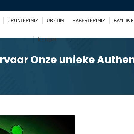
ÜRÜNLERIMIZ
ÜRETIM
HABERLERIMIZ
BAYILIK
İLETIŞIM
rvaar Onze unieke Authen