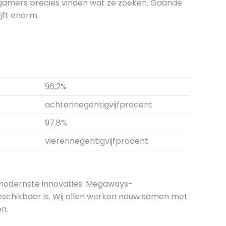
 gamers precies vinden wat ze zoeken. Gaande
jft enorm.
96,2%
achtennegentigvijfprocent
97.8%
vierennegentigvijfprocent
 modernste innovaties. Megaways-
eschikbaar is. Wij allen werken nauw samen met
n.