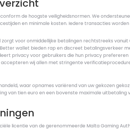
verzicht
no conform de hoogste veiligheidsnormen. We ondersteune
rocestijden en minimale kosten. Iedere transacties word
l zorgt voor onmiddellijke betalingen rechtstreeks vanu
hBetter wallet bieden rap en discreet betalingsverkeer m
eert privacy voor gebruikers die hun privacy preferere
 accepteren wij allen met stringente verificatieproced
ehandeld, waar opnames variërend van uw gekozen gekoz
ng van tien euro en een bovenste maximale uitbetaling va
nningen
ficiële licentie van de gerenommeerde Malta Gaming Aut