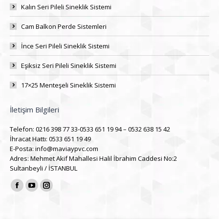
Kalın Seri Pileli Sineklik Sistemi
Cam Balkon Perde Sistemleri
İnce Seri Pileli Sineklik Sistemi
Eşiksiz Seri Pileli Sineklik Sistemi
17×25 Menteşeli Sineklik Sistemi
İletişim Bilgileri
Telefon: 0216 398 77 33-0533 651 19 94 – 0532 638 15 42
İhracat Hattı: 0533 651 19 49
E-Posta: info@maviaypvc.com
Adres: Mehmet Akif Mahallesi Halil İbrahim Caddesi No:2
Sultanbeyli / İSTANBUL
Find us on:
Facebook
YouTube
Instagram
page
page
page
opens
opens
opens