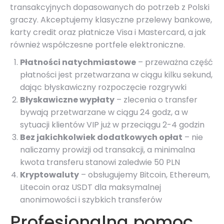
transakcyjnych dopasowanych do potrzeb z Polski
graczy. Akceptujemy klasyczne przelewy bankowe,
karty credit oraz płatnicze Visa i Mastercard, a jak
również współczesne portfele elektroniczne.
Płatności natychmiastowe
– przeważna część
płatności jest przetwarzana w ciągu kilku sekund,
dając błyskawiczny rozpoczęcie rozgrywki
Błyskawiczne wypłaty
– zlecenia o transfer
bywają przetwarzane w ciągu 24 godz, a w
sytuacji klientów VIP już w przeciągu 2-4 godzin
Bez jakichkolwiek dodatkowych opłat
– nie
naliczamy prowizji od transakcji, a minimalna
kwota transferu stanowi zaledwie 50 PLN
Kryptowaluty
– obsługujemy Bitcoin, Ethereum,
Litecoin oraz USDT dla maksymalnej
anonimowości i szybkich transferów
Profesjonalna pomoc