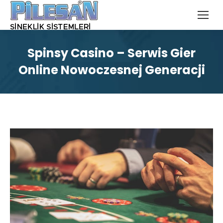
Spinsy Casino – Serwis Gier
Online Nowoczesnej Generacji