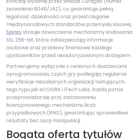
koncesji wydanej przez władze Curaçao (numer
zezwolenia 8048/JAZ), co gwarantuje pełną
legalność działalności oraz przestrzeganie
międzynarodowych standardów przemysłu losowej.
Spinsy
stosuje nowoczesne mechanizmy kodowania
SSL 256-bit, które zabezpieczają informacje
osobowe oraz przelewy finansowe każdego
użytkowników przed nieautoryzowanym dostępem.
Partnerujemy wyłącznie z cenionych dostawcami
oprogramowania, czyich gry podlegają regularne
weryfikacje niezależnych organizacji testujących,
tego typu jak eCOGRA i iTech Labs. Każda partia
przeprowadza się przy zastosowaniu
licencjonowanego mechanizmu liczb
przypadkowych (RNG), gwarantując sprawiedliwe
rezultaty bez opcji manipulacji.
Bogata oferta tytułów