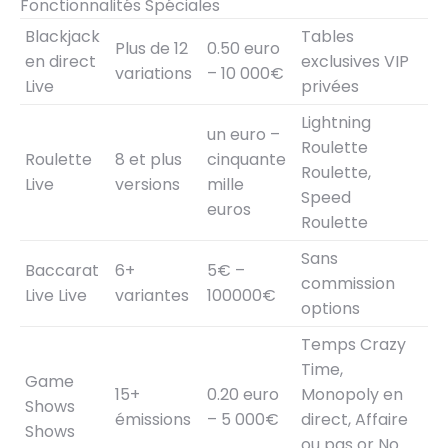
Fonctionnalités Spéciales
Blackjack
Tables
Plus de 12
0.50 euro
en direct
exclusives VIP
variations
– 10 000€
Live
privées
Lightning
un euro –
Roulette
Roulette
8 et plus
cinquante
Roulette,
Live
versions
mille
Speed
euros
Roulette
Sans
Baccarat
6+
5€ –
commission
Live Live
variantes
100000€
options
Temps Crazy
Time,
Game
15+
0.20 euro
Monopoly en
Shows
émissions
– 5 000€
direct, Affaire
Shows
ou pas or No