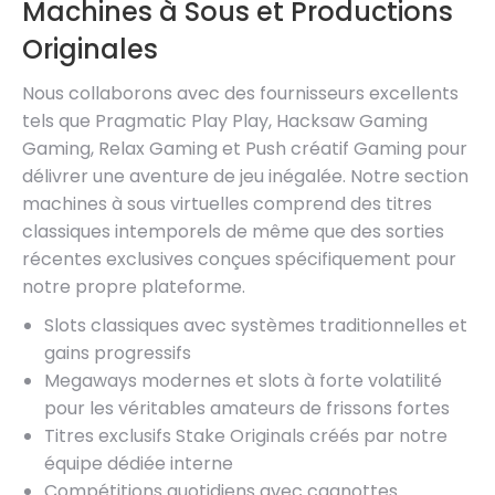
Machines à Sous et Productions
Originales
Nous collaborons avec des fournisseurs excellents
tels que Pragmatic Play Play, Hacksaw Gaming
Gaming, Relax Gaming et Push créatif Gaming pour
délivrer une aventure de jeu inégalée. Notre section
machines à sous virtuelles comprend des titres
classiques intemporels de même que des sorties
récentes exclusives conçues spécifiquement pour
notre propre plateforme.
Slots classiques avec systèmes traditionnelles et
gains progressifs
Megaways modernes et slots à forte volatilité
pour les véritables amateurs de frissons fortes
Titres exclusifs Stake Originals créés par notre
équipe dédiée interne
Compétitions quotidiens avec cagnottes