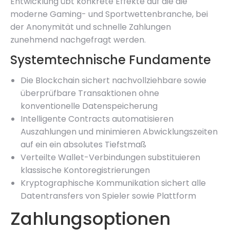
Entwicklung übt konkrete Effekte auf die die
moderne Gaming- und Sportwettenbranche, bei
der Anonymität und schnelle Zahlungen
zunehmend nachgefragt werden.
Systemtechnische Fundamente
Die Blockchain sichert nachvollziehbare sowie
überprüfbare Transaktionen ohne
konventionelle Datenspeicherung
Intelligente Contracts automatisieren
Auszahlungen und minimieren Abwicklungszeiten
auf ein ein absolutes Tiefstmaß
Verteilte Wallet-Verbindungen substituieren
klassische Kontoregistrierungen
Kryptographische Kommunikation sichert alle
Datentransfers von Spieler sowie Plattform
Zahlungsoptionen