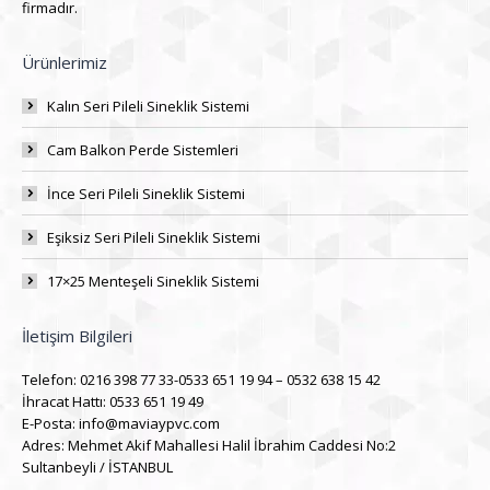
firmadır.
Ürünlerimiz
Kalın Seri Pileli Sineklik Sistemi
Cam Balkon Perde Sistemleri
İnce Seri Pileli Sineklik Sistemi
Eşiksiz Seri Pileli Sineklik Sistemi
17×25 Menteşeli Sineklik Sistemi
İletişim Bilgileri
Telefon: 0216 398 77 33-0533 651 19 94 – 0532 638 15 42
İhracat Hattı: 0533 651 19 49
E-Posta: info@maviaypvc.com
Adres: Mehmet Akif Mahallesi Halil İbrahim Caddesi No:2
Sultanbeyli / İSTANBUL