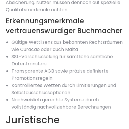
Absicherung. Nutzer müssen dennoch auf spezielle
Qualitätsmerkmale achten.
Erkennungsmerkmale
vertrauenswürdiger Buchmacher
Gültige Wettlizenz aus bekannten Rechtsräumen
wie Curacao oder auch Malta
SSL-Verschlüsselung für sämtliche sämtliche
Datentransfers
Transparente AGB sowie präzise definierte
Promotionsregeln
Kontrolliertes Wetten durch Limitierungen und
Selbstausschlussoptionen
Nachweislich gerechte Systeme durch
vollständig nachvollziehbare Berechnungen
Juristische