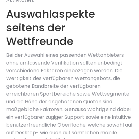
Aktivitäten.
Auswahlaspekte
seitens der
Wettfreunde
Bei der Auswahl eines passenden Wettanbieters
ohne umfassende Verifikation sollten unbedingt
verschiedene Faktoren einbezogen werden. Die
Wertigkeit des verfügbaren Wettangebots, die
gebotene Bandbreite der verfügbaren
erreichbaren Sportbereiche sowie Wettsegmente
und die Höhe der angebotenen Quoten sind
maßgebliche Faktoren. Genauso wichtig sind dabei
ein verfügbarer zügiger Support sowie eine intuitive
benutzerfreundliche Oberfläche, welche sowohl auf
auf Desktop- wie auch auf sämtlichen mobile