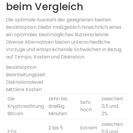
beim Vergleich
Die optimale Auswahl der geeigneten besten
Bezahloption bleibt maßgeblich hinsichtlich eines
ein optimales bestmögliches Nutzererlebnis.
Diverse Alternativen bieten unterschiedliche
Vorzüge und entsprechende Schwächen in Bezug
auf Tempo, Kosten und Diskretion.
Bezahloption
Bearbeitungszeit
Diskretionslevel
Mittlere Kosten
Die
zehn bis
zwischen
Sehr
Kryptowährung
dreißig
0,5 und
hoch
Bitcoin
Minuten
2%
zwischen
2 bis 5
Extrem
ETH
0,3 und